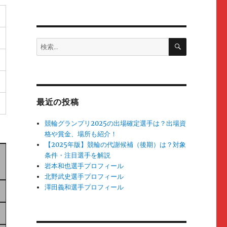
検
検
索
索:
最近の投稿
競輪グランプリ2025の出場確定選手は？出場資
格や賞金、場所も紹介！
【2025年版】競輪の代謝候補（後期）は？対象
条件・注目選手を解説
岩本和也選手プロフィール
北野武史選手プロフィール
澤田義和選手プロフィール