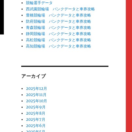
競輪選手データ
西武園競輪場 バンクデータと車券攻略
豊橋競輪場 バンクデータと車券攻略
防府競輪場 バンクデータと車券攻略
青森競輪場 バンクデータと車券攻略
静岡競輪場 バンクデータと車券攻略
高松競輪場 バンクデータと車券攻略
高知競輪場 バンクデータと車券攻略
アーカイブ
2025年12月
2025年11月
2025年10月
2025年9月
2025年8月
2025年7月
2025年6月
2025年5月