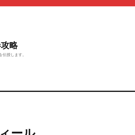
券攻略
を伝授します。
ィール