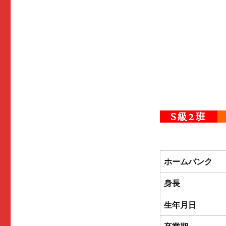
リ
ー
S級2班
ホームバンク
身長
生年月日