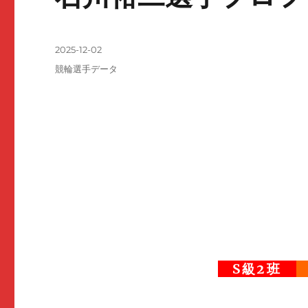
投
2025-12-02
稿
カ
競輪選手データ
日:
テ
ゴ
リ
ー
S級2班