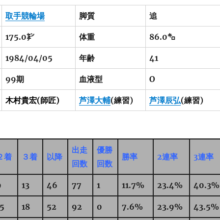
取手競輪場
脚質
追
175.0㌢
体重
86.0㌔
1984/04/05
年齢
41
99期
血液型
O
木村貴宏(師匠)
芦澤大輔
(練習)
芦澤辰弘
(練習)
出走
優勝
２着
３着
以降
勝率
2連率
3連率
回数
回数
9
13
46
77
1
11.7%
23.4%
40.3%
15
18
52
92
0
7.6%
23.9%
43.5%