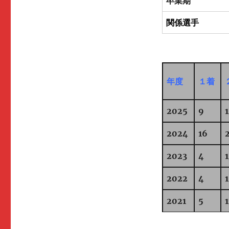
卒業期
関係選手
年度
１着
2025
9
2024
16
2023
4
1
2022
4
2021
5
1