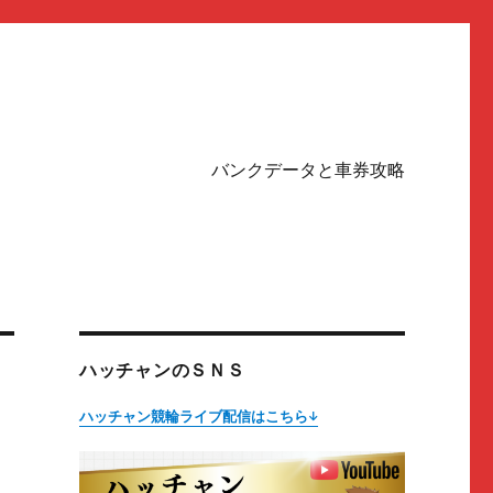
バンクデータと車券攻略
ハッチャンのＳＮＳ
ハッチャン競輪ライブ配信はこちら↓