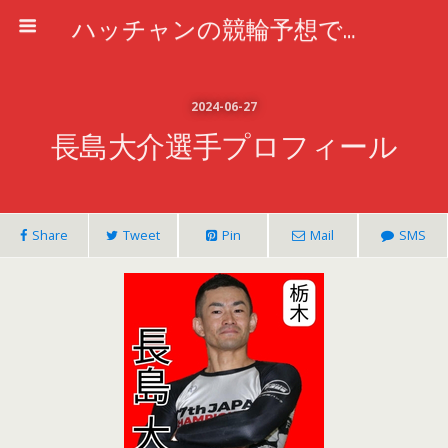
ハッチャンの競輪予想で車券攻略
2024-06-27
長島大介選手プロフィール
Share
Tweet
Pin
Mail
SMS