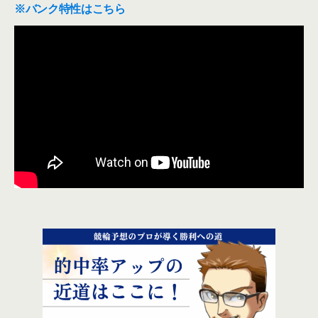
※バンク特性はこちら