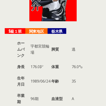
S級１班
関東地区
栃木県
ホー
宇都宮競輪
ムバ
脚質
逃
場
ンク
身長
176.0㌢
体重
76.0㌔
生年
1989/06/24
年齢
35
月日
卒業
96期
血液型
A
期