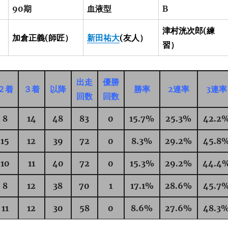
90期
血液型
B
津村洸次郎(練
加倉正義(師匠）
新田祐大
(友人）
習）
出走
優勝
２着
３着
以降
勝率
2連率
3連率
回数
回数
8
14
48
83
0
15.7%
25.3%
42.2
15
12
39
72
0
8.3%
29.2%
45.8
10
11
40
72
0
15.3%
29.2%
44.4
8
12
38
70
1
17.1%
28.6%
45.7
11
12
30
58
0
8.6%
27.6%
48.3