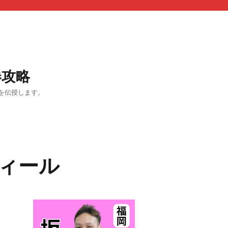
券攻略
を伝授します。
ィール