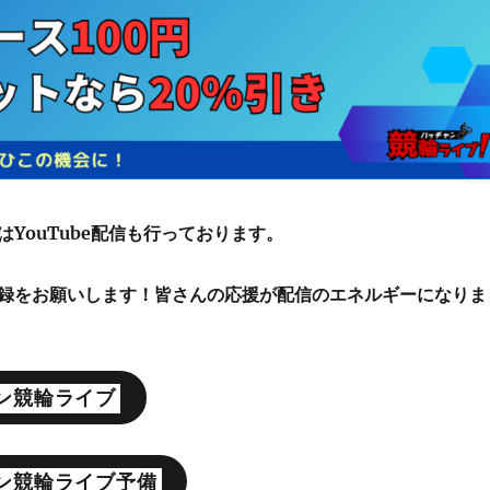
YouTube配信も行っております。
録をお願いします！皆さんの応援が配信のエネルギーになりま
ン競輪ライブ
ン競輪ライブ予備