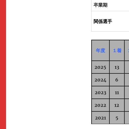
卒業期
関係選手
年度
１着
2025
13
2024
6
2023
11
2022
12
2021
5