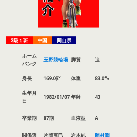
S級１班
中国
岡山県
ホーム
玉野競輪場
脚質
追
バンク
身長
169.0㌢
体重
83.0㌔
生年月
1982/01/07
年齢
43
日
卒業期
87期
血液型
A
関係選
片岡克巳
岩本純
岡村潤