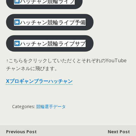
ハッチャン競輪ライブ
ハッチャン競輪ライブ予備
ハッチャン競輪ライブサブ
↑こちらをクリックしていただくとそれぞれのYouTube
チャンネルに飛びます。
Xプロギャンブラーハッチャン
Categories:
競輪選手データ
Previous Post
Next Post