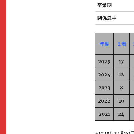
卒業期
関係選手
年度
１着
2025
17
2024
12
2023
8
2022
19
2021
24
※2025年12月20