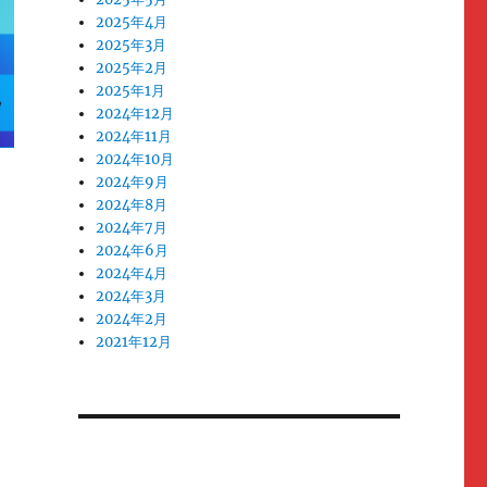
2025年4月
2025年3月
2025年2月
2025年1月
2024年12月
2024年11月
2024年10月
2024年9月
2024年8月
2024年7月
2024年6月
2024年4月
2024年3月
2024年2月
2021年12月