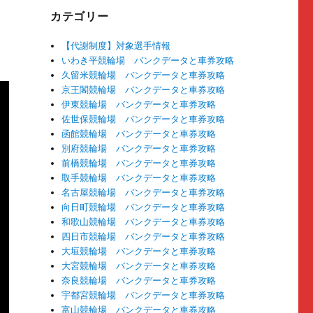
カテゴリー
【代謝制度】対象選手情報
いわき平競輪場 バンクデータと車券攻略
久留米競輪場 バンクデータと車券攻略
京王閣競輪場 バンクデータと車券攻略
伊東競輪場 バンクデータと車券攻略
佐世保競輪場 バンクデータと車券攻略
函館競輪場 バンクデータと車券攻略
別府競輪場 バンクデータと車券攻略
前橋競輪場 バンクデータと車券攻略
取手競輪場 バンクデータと車券攻略
名古屋競輪場 バンクデータと車券攻略
向日町競輪場 バンクデータと車券攻略
和歌山競輪場 バンクデータと車券攻略
四日市競輪場 バンクデータと車券攻略
大垣競輪場 バンクデータと車券攻略
大宮競輪場 バンクデータと車券攻略
奈良競輪場 バンクデータと車券攻略
宇都宮競輪場 バンクデータと車券攻略
富山競輪場 バンクデータと車券攻略