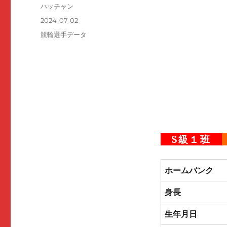
投
ハッチャン
稿
投
2024-07-02
者
稿
カ
競輪選手データ
日:
テ
ゴ
リ
ー
S級１班
ホームバンク
身長
生年月日