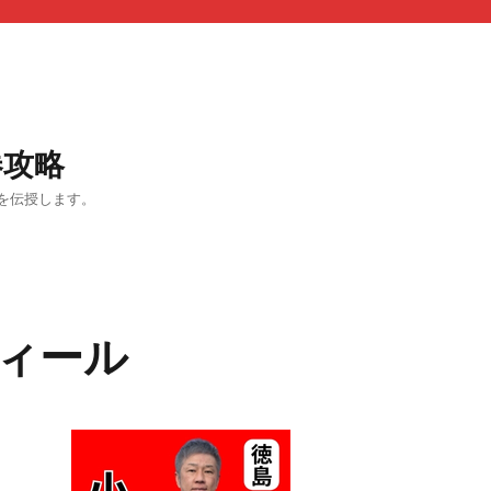
券攻略
を伝授します。
ィール