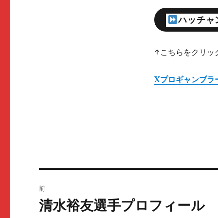
ハッチャ
↑こちらをクリッ
Xプロギャンブラ
投
前
稿
清水裕友選手プロフィール
前
の