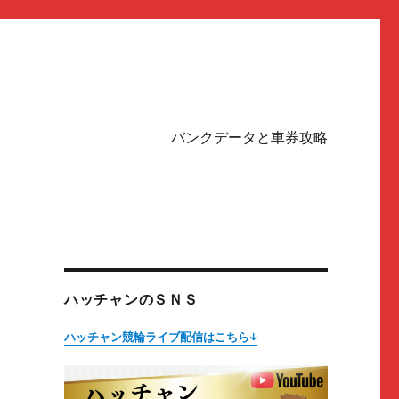
バンクデータと車券攻略
ハッチャンのＳＮＳ
ハッチャン競輪ライブ配信はこちら↓