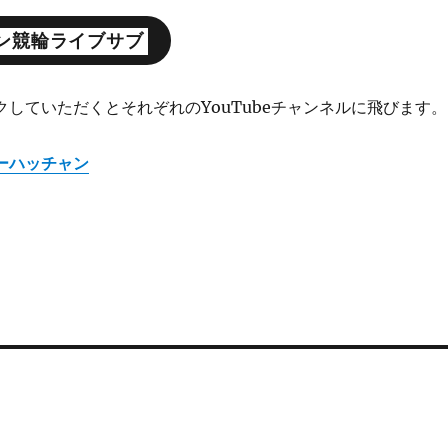
ン競輪ライブサブ
クしていただくとそれぞれのYouTubeチャンネルに飛びます。
ーハッチャン