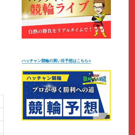
ハッチャン競輪の買い目予想はこちら↓