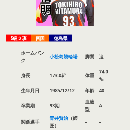
S級２班
四国
徳島県
ホームバン
小松島競輪場
脚質
追
ク
74.0
身長
173.0㌢
体重
㌔
生年月日
1985/12/12
年齢
40
血液
卒業期
93期
A
型
青井賢治
（師
関係選手
–
–
匠）