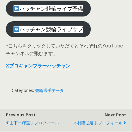
ハッチャン競輪ライブ予備
ハッチャン競輪ライブサブ
↑こちらをクリックしていただくとそれぞれのYouTube
チャンネルに飛びます。
Xプロギャンブラーハッチャン
Categories:
競輪選手データ
Previous Post
Next Post
山下一輝選手プロフィール
木村隆弘選手プロフィール