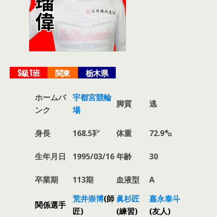
S級1班
関東
栃木県
ホームバ
宇都宮競輪
脚質
逃
ンク
場
身長
168.5㌢
体重
72.9㌔
生年月日
1995/03/16
年齢
30
卒業期
113期
血液型
A
荒井崇博
(師
眞杉匠
嘉永泰斗
関係選手
匠)
(練習)
(友人)