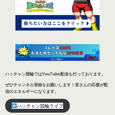
ハッチャン競輪ではYouTube配信も行っております。
ぜひチャンネル登録をお願いします！皆さんの応援が配
信のエネルギーになります。
ハッチャン競輪ライブ