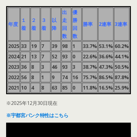
出
優
１
２
３
以
走
勝
年度
勝率
2連率
3連率
着
着
着
降
回
回
数
数
2025
33
19
7
39
98
1
33.7%
53.1%
60.2%
2024
21
13
7
52
93
0
22.6%
36.6%
44.1%
2023
36
8
3
46
93
3
38.7%
47.3%
50.5%
2022
56
8
1
9
74
16
75.7%
86.5%
87.8%
2021
10
4
8
63
85
0
11.8%
16.5%
25.9%
※2025年12月30日現在
※宇都宮バンク特性はこちら