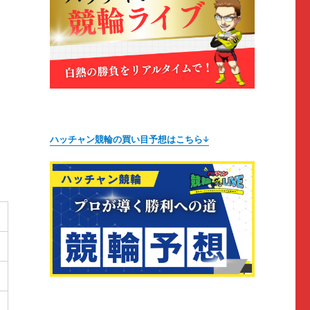
ハッチャン競輪の買い目予想はこちら↓