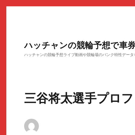
ハッチャンの競輪予想で車
ハッチャンの競輪予想ライブ動画や競輪場のバンク特性データ
三谷将太選手プロフ