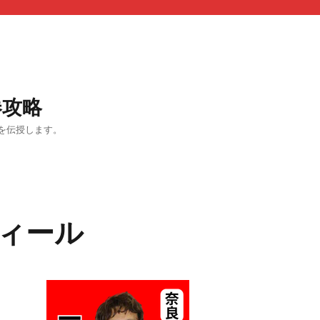
券攻略
を伝授します。
ィール