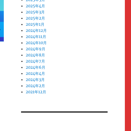
2025年4月
2025年3月
2025年2月
2025年1月
2024年12月
2024年11月
2024年10月
2024年9月
2024年8月
2024年7月
2024年6月
2024年4月
2024年3月
2024年2月
2021年12月