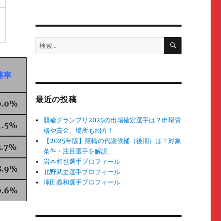
検
検
索
索:
連率
最近の投稿
0.0%
競輪グランプリ2025の出場確定選手は？出場資
4.5%
格や賞金、場所も紹介！
【2025年版】競輪の代謝候補（後期）は？対象
3.7%
条件・注目選手を解説
岩本和也選手プロフィール
8.9%
北野武史選手プロフィール
澤田義和選手プロフィール
0.6%