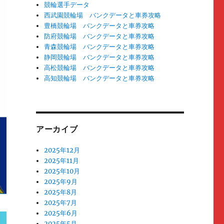
競輪選手データ
西武園競輪場 バンクデータと車券攻略
豊橋競輪場 バンクデータと車券攻略
防府競輪場 バンクデータと車券攻略
青森競輪場 バンクデータと車券攻略
静岡競輪場 バンクデータと車券攻略
高松競輪場 バンクデータと車券攻略
高知競輪場 バンクデータと車券攻略
アーカイブ
2025年12月
2025年11月
2025年10月
2025年9月
2025年8月
2025年7月
2025年6月
2025年5月