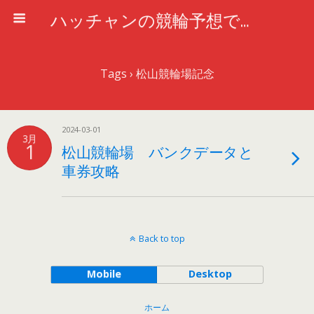
ハッチャンの競輪予想で車券攻略
Tags › 松山競輪場記念
2024-03-01
3月
1
松山競輪場 バンクデータと
車券攻略
Back to top
Mobile
Desktop
ホーム