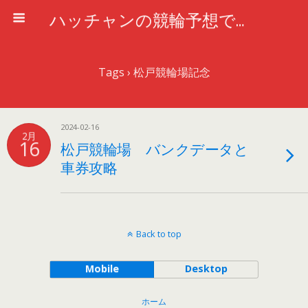
ハッチャンの競輪予想で車券攻略
Tags › 松戸競輪場記念
2024-02-16
2月
16
松戸競輪場 バンクデータと
車券攻略
Back to top
Mobile
Desktop
ホーム