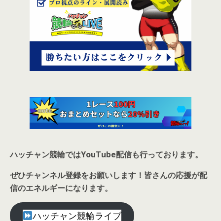
ハッチャン競輪ではYouTube配信も行っております。
ぜひチャンネル登録をお願いします！皆さんの応援が配
信のエネルギーになります。
ハッチャン競輪ライブ