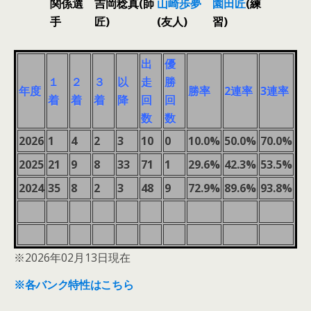
関係選
吉岡稔真(師
山崎歩夢
園田匠
(練
手
匠)
(友人)
習)
出
優
１
２
３
以
走
勝
年度
勝率
2連率
3連率
着
着
着
降
回
回
数
数
2026
1
4
2
3
10
0
10.0%
50.0%
70.0%
2025
21
9
8
33
71
1
29.6%
42.3%
53.5%
2024
35
8
2
3
48
9
72.9%
89.6%
93.8%
※2026年02月13日現在
※各バンク特性はこちら