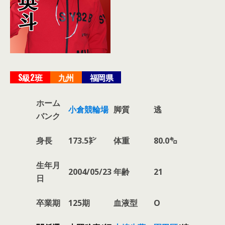
S級2班
九州
福岡県
ホーム
小倉競輪場
脚質
逃
バンク
身長
173.5㌢
体重
80.0㌔
生年月
2004/05/23
年齢
21
日
卒業期
125期
血液型
O