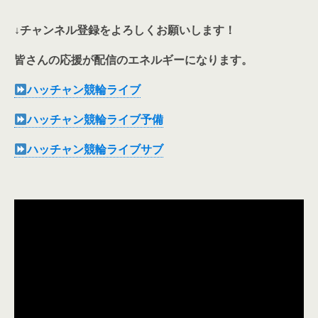
↓チャンネル登録をよろしくお願いします！
皆さんの応援が配信のエネルギーになります。
️ハッチャン競輪ライブ
️ハッチャン競輪ライブ予備
️ハッチャン競輪ライブサブ