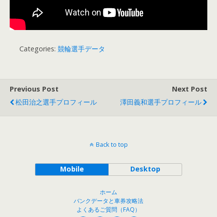
Categories:
競輪選手データ
Previous Post
Next Post
松田治之選手プロフィール
澤田義和選手プロフィール
Back to top
Mobile
Desktop
ホーム
バンクデータと車券攻略法
よくあるご質問（FAQ）