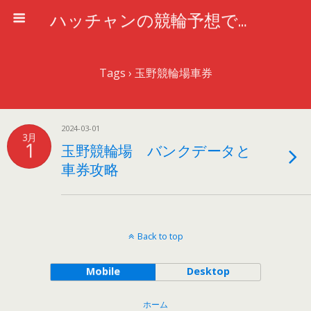
ハッチャンの競輪予想で車券攻略
Tags › 玉野競輪場車券
2024-03-01
3月
1
玉野競輪場 バンクデータと
車券攻略
Back to top
Mobile
Desktop
ホーム