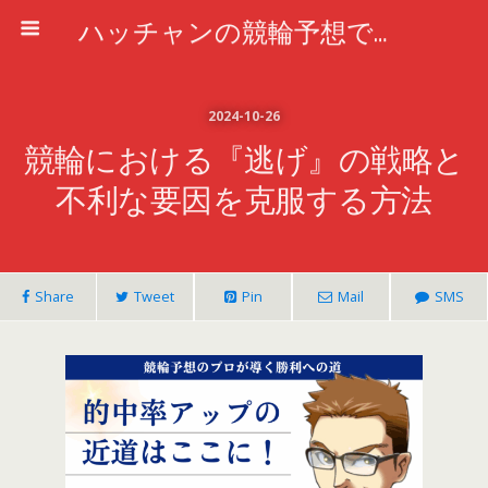
ハッチャンの競輪予想で車券攻略
2024-10-26
競輪における『逃げ』の戦略と
不利な要因を克服する方法
Share
Tweet
Pin
Mail
SMS