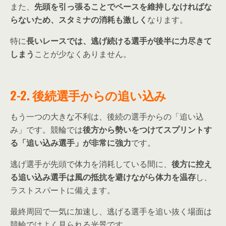
また、
先頭を引っ張ることでペースを維持しなければな
らないため、スタミナの消耗も激しく
なります。
特に
長いレースでは、逃げ続ける選手が後半に力尽きて
しまう
ことが少なくありません。
2-2. 後続選手からの追い込み
もう一つの大きな不利は、後続の選手からの「追い込
み」です。競輪では
後方から勢いをつけてスプリントす
る「追い込み選手」が非常に強力
です。
逃げ選手が先頭で体力を消耗している間に、
後方に控え
る追い込み選手は風の抵抗を避けながら体力を温存
し、
ラストスパートに備えます。
最終周回で一気に加速し、逃げる選手を追い抜く場面は
競輪ではよく見られる光景です。